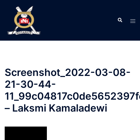
Langsung
ke
Search
isi
Tog
men
Screenshot_2022-03-08-
21-30-44-
11_99c04817c0de5652397
– Laksmi Kamaladewi