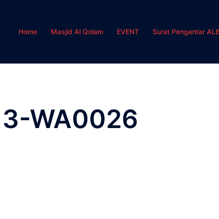
Home
Masjid Al Qolam
EVENT
Surat Pengantar AL
13-WA0026