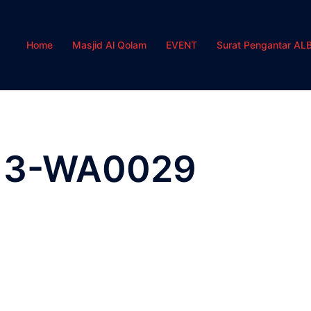
Home
Masjid Al Qolam
EVENT
Surat Pengantar AL
13-WA0029