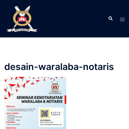
Langsung
ke
Search
isi
Tog
men
desain-waralaba-notaris