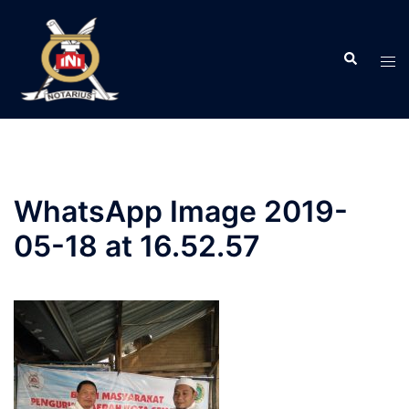
Langsung
ke
Search
isi
Tog
men
WhatsApp Image 2019-
05-18 at 16.52.57