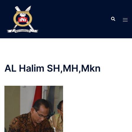
Langsung
ke
Search
isi
Tog
men
AL Halim SH,MH,Mkn