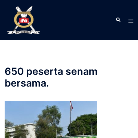
Langsung
ke
Search
isi
Tog
men
650 peserta senam
bersama.