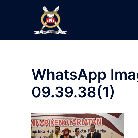
Langsung
ke
isi
WhatsApp Imag
09.39.38(1)