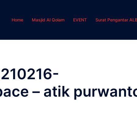
Home
Masjid Al Qolam
EVENT
Surat Pengantar AL
0210216-
ace – atik purwant