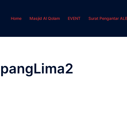
Home
Masjid Al Qolam
EVENT
Surat Pengantar AL
pangLima2