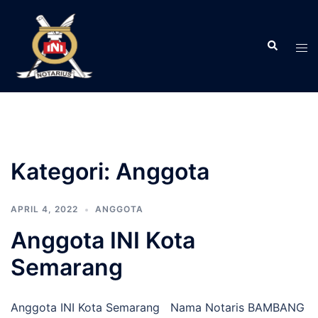
Langsung
ke
Search
isi
Tog
men
Kategori:
Anggota
APRIL 4, 2022
ANGGOTA
Anggota INI Kota
Semarang
Anggota INI Kota Semarang Nama Notaris BAMBANG