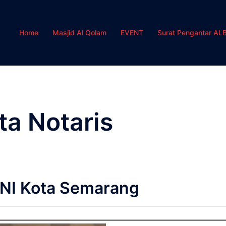
Home
Masjid Al Qolam
EVENT
Surat Pengantar AL
ta Notaris
INI Kota Semarang