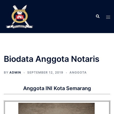
Langsung
ke
Search
isi
Tog
men
Biodata Anggota Notaris
BY
ADMIN
SEPTEMBER 12, 2019
ANGGOTA
Anggota INI Kota Semarang