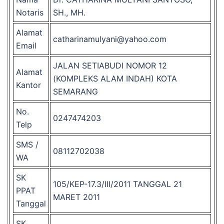
Notaris
SH., MH.
Alamat
catharinamulyani@yahoo.com
Email
JALAN SETIABUDI NOMOR 12
Alamat
(KOMPLEKS ALAM INDAH) KOTA
Kantor
SEMARANG
No.
0247474203
Telp
SMS /
08112702038
WA
SK
105/KEP-17.3/III/2011 TANGGAL 21
PPAT
MARET 2011
Tanggal
SK