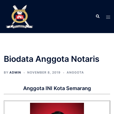
Langsung
ke
Search
isi
Tog
men
Biodata Anggota Notaris
BY
ADMIN
NOVEMBER 8, 2019
ANGGOTA
Anggota INI Kota Semarang