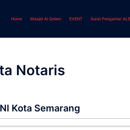
Home
Masjid Al Qolam
EVENT
Surat Pengantar AL
ta Notaris
INI Kota Semarang