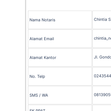
Chintia S
Nama Notaris
chintia_
Alamat Email
Jl. Gon
Alamat Kantor
0243544
No. Telp
0813905
SMS / WA
SK PPAT