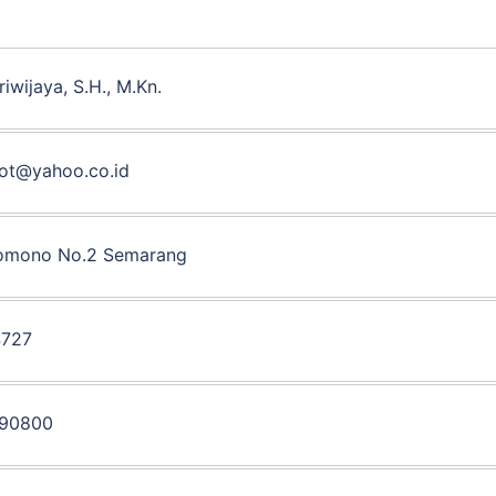
riwijaya, S.H., M.Kn.
not@yahoo.co.id
domono No.2 Semarang
727
90800